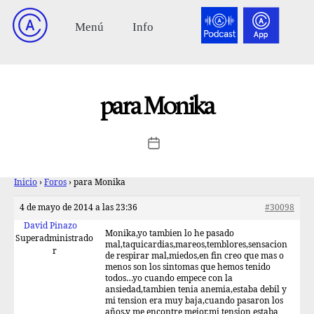
para Monika
Inicio
›
Foros
›
para Monika
4 de mayo de 2014 a las 23:36
#30098
David Pinazo
Monika,yo tambien lo he pasado
Superadministrado
mal,taquicardias,mareos,temblores,sensacion
r
de respirar mal,miedos,en fin creo que mas o
menos son los sintomas que hemos tenido
todos…yo cuando empece con la
ansiedad,tambien tenia anemia,estaba debil y
mi tension era muy baja,cuando pasaron los
años,y me encontre mejor,mi tension estaba