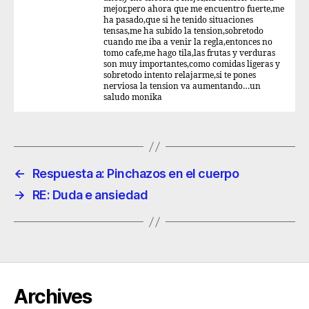
mejor,pero ahora que me encuentro fuerte,me
ha pasado,que si he tenido situaciones
tensas,me ha subido la tension,sobretodo
cuando me iba a venir la regla,entonces no
tomo cafe,me hago tila,las frutas y verduras
son muy importantes,como comidas ligeras y
sobretodo intento relajarme,si te pones
nerviosa la tension va aumentando…un
saludo monika
←
Respuesta a: Pinchazos en el cuerpo
→
RE: Duda e ansiedad
Archives