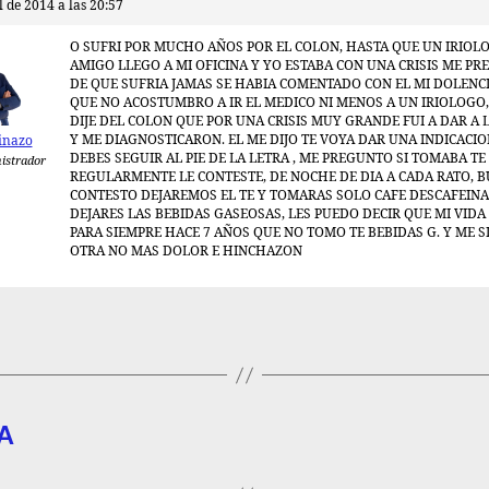
l de 2014 a las 20:57
O SUFRI POR MUCHO AÑOS POR EL COLON, HASTA QUE UN IRIOL
AMIGO LLEGO A MI OFICINA Y YO ESTABA CON UNA CRISIS ME P
DE QUE SUFRIA JAMAS SE HABIA COMENTADO CON EL MI DOLENCI
QUE NO ACOSTUMBRO A IR EL MEDICO NI MENOS A UN IRIOLOGO,
DIJE DEL COLON QUE POR UNA CRISIS MUY GRANDE FUI A DAR A 
Y ME DIAGNOSTICARON. EL ME DIJO TE VOYA DAR UNA INDICACI
inazo
DEBES SEGUIR AL PIE DE LA LETRA , ME PREGUNTO SI TOMABA TE 
istrador
REGULARMENTE LE CONTESTE, DE NOCHE DE DIA A CADA RATO, 
CONTESTO DEJAREMOS EL TE Y TOMARAS SOLO CAFE DESCAFEIN
DEJARES LAS BEBIDAS GASEOSAS, LES PUEDO DECIR QUE MI VIDA
PARA SIEMPRE HACE 7 AÑOS QUE NO TOMO TE BEBIDAS G. Y ME S
OTRA NO MAS DOLOR E HINCHAZON
A