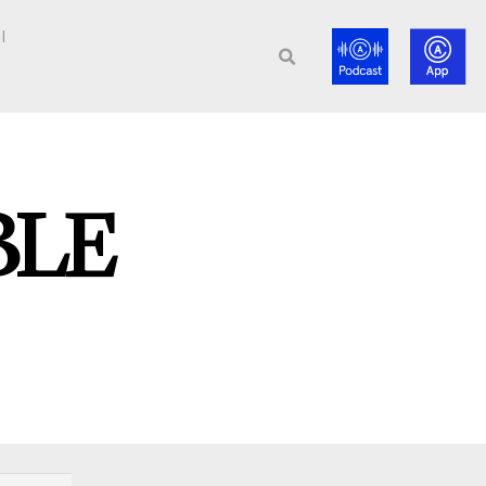
l
BLE