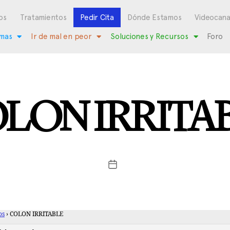
os
Tratamientos
Pedir Cita
Dónde Estamos
Videocana
mas
Ir de mal en peor
Soluciones y Recursos
Foro
LON IRRITA
os
›
COLON IRRITABLE