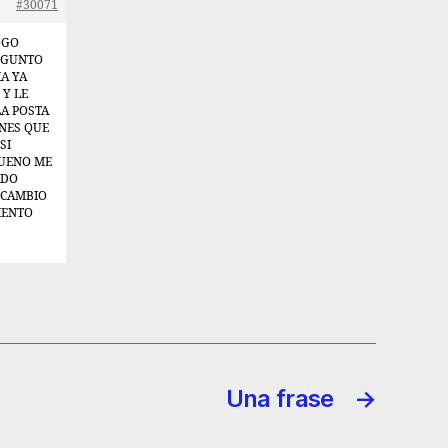
#30071
OGO
REGUNTO
A YA
 Y LE
LA POSTA
ONES QUE
SI
BUENO ME
ADO
 CAMBIO
IENTO
Una frase
→