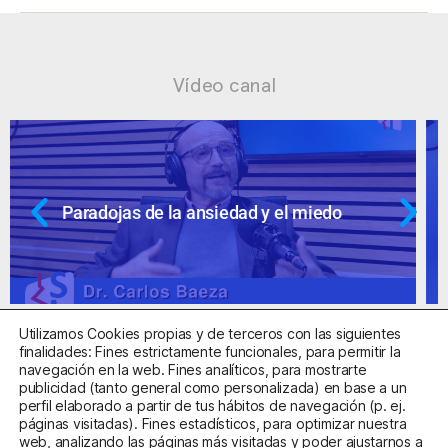
Vídeo canal
Ansiedad: supuestos cuestionables
Utilizamos Cookies propias y de terceros con las siguientes
finalidades: Fines estrictamente funcionales, para permitir la
navegación en la web. Fines analíticos, para mostrarte
publicidad (tanto general como personalizada) en base a un
perfil elaborado a partir de tus hábitos de navegación (p. ej.
Centro Sanitario Autorizado con el código E08737002
páginas visitadas). Fines estadísticos, para optimizar nuestra
web, analizando las páginas más visitadas y poder ajustarnos a