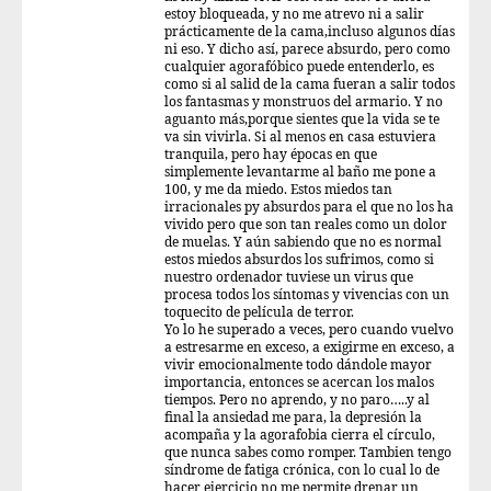
estoy bloqueada, y no me atrevo ni a salir
prácticamente de la cama,incluso algunos días
ni eso. Y dicho así, parece absurdo, pero como
cualquier agorafóbico puede entenderlo, es
como si al salid de la cama fueran a salir todos
los fantasmas y monstruos del armario. Y no
aguanto más,porque sientes que la vida se te
va sin vivirla. Si al menos en casa estuviera
tranquila, pero hay épocas en que
simplemente levantarme al baño me pone a
100, y me da miedo. Estos miedos tan
irracionales py absurdos para el que no los ha
vivido pero que son tan reales como un dolor
de muelas. Y aún sabiendo que no es normal
estos miedos absurdos los sufrimos, como si
nuestro ordenador tuviese un virus que
procesa todos los síntomas y vivencias con un
toquecito de película de terror.
Yo lo he superado a veces, pero cuando vuelvo
a estresarme en exceso, a exigirme en exceso, a
vivir emocionalmente todo dándole mayor
importancia, entonces se acercan los malos
tiempos. Pero no aprendo, y no paro…..y al
final la ansiedad me para, la depresión la
acompaña y la agorafobia cierra el círculo,
que nunca sabes como romper. Tambien tengo
síndrome de fatiga crónica, con lo cual lo de
hacer ejercicio no me permite drenar un