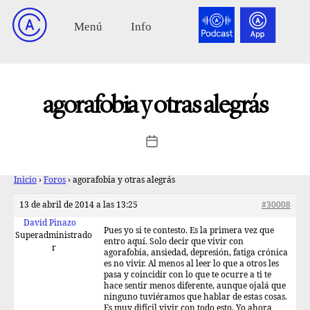
agorafobia y otras alegrás
Inicio
›
Foros
›
agorafobia y otras alegrás
13 de abril de 2014 a las 13:25
#30008
David Pinazo
Pues yo si te contesto. Es la primera vez que
Superadministrado
entro aquí. Solo decir que vivir con
r
agorafobia, ansiedad, depresión, fatiga crónica
es no vivir. Al menos al leer lo que a otros les
pasa y coincidir con lo que te ocurre a ti te
hace sentir menos diferente, aunque ojalá que
ninguno tuviéramos que hablar de estas cosas.
Es muy difícil vivir con todo esto. Yo ahora