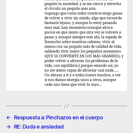
poquito la ansiedad, y se me cierra y estrecha
el círculo un poquito más aún.
Supongo que como todos vosotros tengo ganas
de volver a vivir sin miedo, algo que recuerdo
bastante lejano, y aunque lo estoy pasando
muy mal, hay momentos (aunque ahora
pocos) en que siento que otra vez se volverá a
pasar, y aunque siempre está ahí, la espada de
Damocles sobre nuestras cabezas, vivir al
menos con un poquito más de calidad de vida,
sabiendo vivir mejor los pequeños momentos
(QUE SE CONVIERTE EN LOS MÁS GRANDES), y
poder volver a afrontar los problemas de la
vida, con equilibrio,l porque estando así, yo
no me siento capaz de afrontar casi nada…..
Un abrazo a ti y a todos.Somos muchos, a ver
si nos damos energía unos a otros, aunque
cada uno tiene que vivir lo suyo…
←
Respuesta a: Pinchazos en el cuerpo
→
RE: Duda e ansiedad