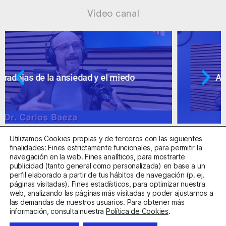
Vídeo canal
Ansiedad: supuestos cuestionables
Utilizamos Cookies propias y de terceros con las siguientes
finalidades: Fines estrictamente funcionales, para permitir la
navegación en la web. Fines analíticos, para mostrarte
publicidad (tanto general como personalizada) en base a un
perfil elaborado a partir de tus hábitos de navegación (p. ej.
Centro Sanitario Autorizado con el código E08737002
páginas visitadas). Fines estadísticos, para optimizar nuestra
web, analizando las páginas más visitadas y poder ajustarnos a
las demandas de nuestros usuarios. Para obtener más
Aviso Legal
Política de Privacidad
Política de Cookies
información, consulta nuestra
Política de Cookies
.
Condiciones Generales de Contratación