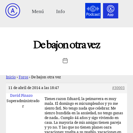
De bajon otra vez
Inicio
›
Foros
›
De bajon otra vez
11 de abril de 2014 a las 18:47
#30003
David Pinazo
Tienes razon Eduard, la peimavera es muy
Superadministrado
mala. El domingo es micumpleaños y yo me
r
siento fatl. No tengo nada que celebrar. Me
sienro hundida en la ansiedad, no tengo ganas
de nada.. Cumplo 44 años y sigo viviendo en
casa. La mayoria de mis amigas tienen pareja
y yo no. Y las que no tienen planes oara
vacaciones: vuelta a su pueblo, vacaciones en