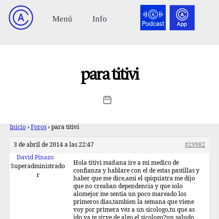
para titivi
Inicio
›
Foros
›
para titivi
3 de abril de 2014 a las 22:47
#29982
David Pinazo
Hola titivi mañana ire a mi medico de
Superadministrado
confianza y hablare con el de estas pastillas y
r
haber que me dice,ami el spiquiatra me dijo
que no creaban dependencia y que solo
alomejor me sentia un poco mareado los
primeros dias,tambien la semana que viene
voy por primera vez a un sicologo,tu que as
ido ya te sirve de algo el sicologo?un saludo