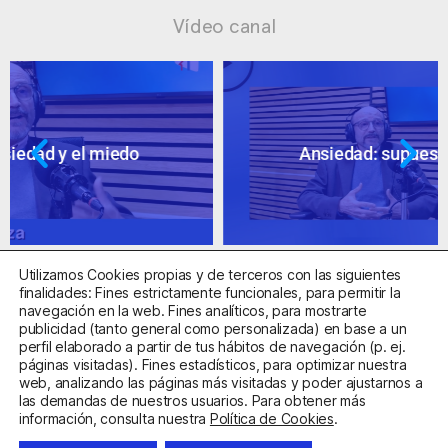
Vídeo canal
Ansiedad: supuestos cuestionables
Utilizamos Cookies propias y de terceros con las siguientes
finalidades: Fines estrictamente funcionales, para permitir la
navegación en la web. Fines analíticos, para mostrarte
publicidad (tanto general como personalizada) en base a un
perfil elaborado a partir de tus hábitos de navegación (p. ej.
Centro Sanitario Autorizado con el código E08737002
páginas visitadas). Fines estadísticos, para optimizar nuestra
web, analizando las páginas más visitadas y poder ajustarnos a
las demandas de nuestros usuarios. Para obtener más
Aviso Legal
Política de Privacidad
Política de Cookies
información, consulta nuestra
Política de Cookies
.
Condiciones Generales de Contratación