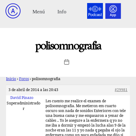
polisomnografia
Inicio
›
Foros
›
polisomnografia
3 de abril de 2014 a las 20:43
#29981
David Pinazo
Les cuento me realice el examen de
Superadministrado
polisomnografia. Me metieron em cuarto
r
oscuro son nada de sonidos Exteriores con tele
una buena cama y me empasaron a yenar de
cables .. Yo le asegure a la enfermera q yo no
me iba a dormir y empezó la lucha alas 9 de la
noche eran las 11 y yo nada q pegaba el ojo la
enfermera como un poco enfadada me dijo si