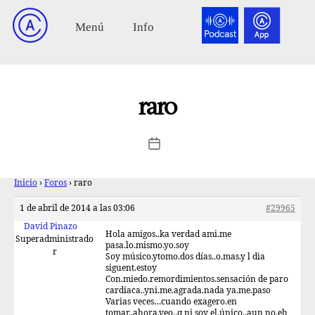
raro
Inicio
›
Foros
›
raro
1 de abril de 2014 a las 03:06
#29965
David Pinazo
Hola amigos..ka verdad ami.me
Superadministrado
pasa.lo.mismo.yo.soy
r
Soy músico.ytomo.dos días..o.mas.y l dia
siguent.estoy
Con.miedo.remordimientos.sensación de paro
cardiaca..yni.me.agrada.nada ya.me.paso
Varias veces…cuando exagero.en
tomar..ahora.veo..q ni soy el.único..aun no.eh