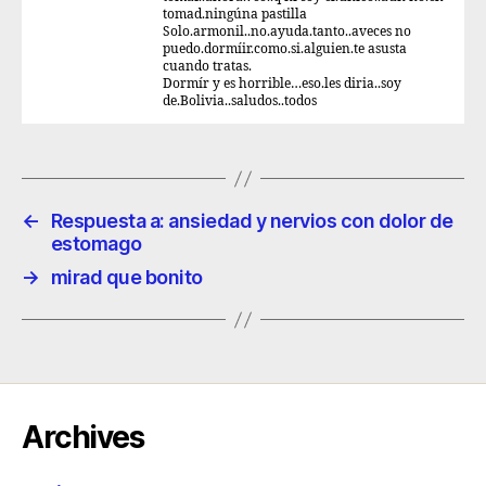
tomad.ningúna pastilla
Solo.armonil..no.ayuda.tanto..aveces no
puedo.dormíir.como.si.alguien.te asusta
cuando tratas.
Dormír y es horrible…eso.les diria..soy
de.Bolivia..saludos..todos
←
Respuesta a: ansiedad y nervios con dolor de
estomago
→
mirad que bonito
Archives