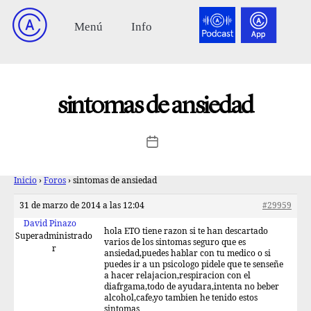
sintomas de ansiedad
Inicio
›
Foros
›
sintomas de ansiedad
31 de marzo de 2014 a las 12:04
#29959
David Pinazo
hola ETO tiene razon si te han descartado
Superadministrado
varios de los sintomas seguro que es
r
ansiedad,puedes hablar con tu medico o si
puedes ir a un psicologo pidele que te senseñe
a hacer relajacion,respiracion con el
diafrgama,todo de ayudara,intenta no beber
alcohol,cafe,yo tambien he tenido estos
sintomas