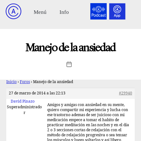
Manejo de la ansiedad
Inicio
›
Foros
›
Manejo de la ansiedad
27 de marzo de 2014 a las 22:13
#29940
David Pinazo
Amigos y amigas con ansiedad en su mente,
Superadministrado
quiero compartir mi experiencia y lucha con
r
ese trastorno ademas de ser juicioso con mi
medicación empece a tomar el habito de
practicar meditación en las noches y en el día
2 o 3 secciones cortas de relajación con el
método de relajación progresiva o sea tensar
los músculos y luego soltarlos y así libero