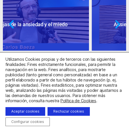
Ansiedad: supuestos cuestionables
Utilizamos Cookies propias y de terceros con las siguientes
finalidades: Fines estrictamente funcionales, para permitir la
navegación en la web. Fines analíticos, para mostrarte
publicidad (tanto general como personalizada) en base a un
perfil elaborado a partir de tus hábitos de navegación (p. ej.
Centro Sanitario Autorizado con el código E08737002
páginas visitadas). Fines estadísticos, para optimizar nuestra
web, analizando las páginas más visitadas y poder ajustarnos a
las demandas de nuestros usuarios. Para obtener más
Aviso Legal
Política de Privacidad
Política de Cookies
información, consulta nuestra
Política de Cookies
.
Condiciones Generales de Contratación
Aceptar cookies
Rechazar cookies
Clínica de la Ansiedad. Teléfonos:
932263020
y
918299392
.
Correo:
info@clinicadeansiedad.com
Configurar cookies