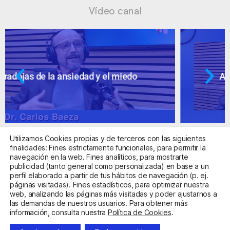
Vídeo canal
Ansiedad: supuestos cuestionables
Utilizamos Cookies propias y de terceros con las siguientes
finalidades: Fines estrictamente funcionales, para permitir la
navegación en la web. Fines analíticos, para mostrarte
publicidad (tanto general como personalizada) en base a un
perfil elaborado a partir de tus hábitos de navegación (p. ej.
Centro Sanitario Autorizado con el código E08737002
páginas visitadas). Fines estadísticos, para optimizar nuestra
web, analizando las páginas más visitadas y poder ajustarnos a
las demandas de nuestros usuarios. Para obtener más
Aviso Legal
Política de Privacidad
Política de Cookies
información, consulta nuestra
Política de Cookies
.
Condiciones Generales de Contratación