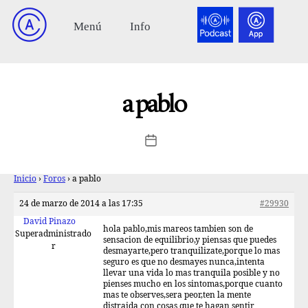
a pablo
Inicio
›
Foros
›
a pablo
24 de marzo de 2014 a las 17:35
#29930
David Pinazo
hola pablo,mis mareos tambien son de
Superadministrado
sensacion de equilibrio,y piensas que puedes
r
desmayarte,pero tranquilizate,porque lo mas
seguro es que no desmayes nunca,intenta
llevar una vida lo mas tranquila posible y no
pienses mucho en los sintomas,porque cuanto
mas te observes,sera peor,ten la mente
distraida con cosas que te hagan sentir