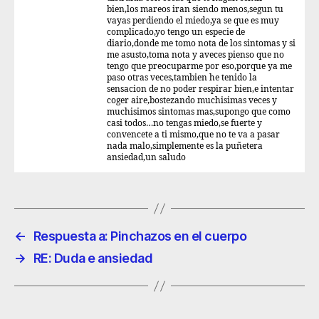
bien,los mareos iran siendo menos,segun tu
vayas perdiendo el miedo,ya se que es muy
complicado,yo tengo un especie de
diario,donde me tomo nota de los sintomas y si
me asusto,toma nota y aveces pienso que no
tengo que preocuparme por eso,porque ya me
paso otras veces,tambien he tenido la
sensacion de no poder respirar bien,e intentar
coger aire,bostezando muchisimas veces y
muchisimos sintomas mas,supongo que como
casi todos…no tengas miedo,se fuerte y
convencete a ti mismo,que no te va a pasar
nada malo,simplemente es la puñetera
ansiedad,un saludo
←
Respuesta a: Pinchazos en el cuerpo
→
RE: Duda e ansiedad