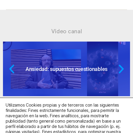
Vídeo canal
Ansiedad: supuestos cuestionables
Utilizamos Cookies propias y de terceros con las siguientes
finalidades: Fines estrictamente funcionales, para permitir la
navegación en la web. Fines analíticos, para mostrarte
publicidad (tanto general como personalizada) en base a un
perfil elaborado a partir de tus hábitos de navegación (p. ej.
Centro Sanitario Autorizado con el código E08737002
páginas visitadas). Fines estadísticos, para optimizar nuestra