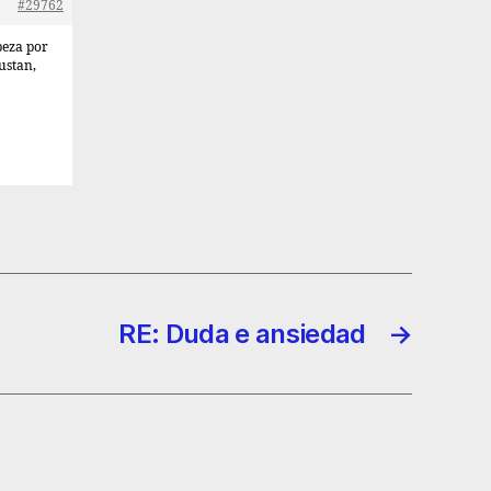
#29762
beza por
ustan,
RE: Duda e ansiedad
→