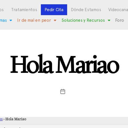
os
Tratamientos
Pedir Cita
Dónde Estamos
Videocana
mas
Ir de mal en peor
Soluciones y Recursos
Foro
Hola Mariao
os
›
Hola Mariao