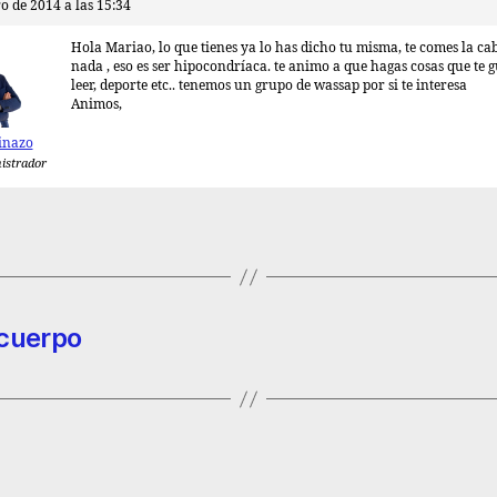
o de 2014 a las 15:34
Hola Mariao, lo que tienes ya lo has dicho tu misma, te comes la ca
nada , eso es ser hipocondríaca. te animo a que hagas cosas que te g
leer, deporte etc.. tenemos un grupo de wassap por si te interesa
Animos,
inazo
istrador
 cuerpo