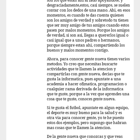
son los que estan ahi al lado apoyandote, y
desgraciadamente,estos, casi siempre, se suelen
contar con los dedos de una mano. Ahi, en esos
momentos, es cuando te das cuenta quienes
son los amigos de verdad y sobretodo tu tienes
que ser muy amigo de tus amigos cuando estos
pasen por malos momentos. Porque los amigos
de verdad, si son asi, llegas a quererlos igual o
casi igual que a unos padres o hermanos,
porque siempre estan ahi, compartiendo los
buenos y malos momentos contigo.
Ahora, para conocer gente nueva tienes varios
metodos. Yo creo que necesitas buscarte
actividades que te llamen la atencion y
compartirlas con gente nueva, decias que te
gusta la informatica, pues apuntate a una
academia a hacer ofimatica, programacion o
cualquier rama derivada de la informatica
que te guste, porque a la vez que aprendes una
cosa que te guste, conoces gente nueva.
Si te gusta el futbol, apuntate en algun equipo,
el deporte es muy bueno para la salud y es
otra via para conocer gente, yo te he puesto
estos dos ejemplos, pero supongo que habran
mas cosas que te llamen la atencion.
De la gente nueva que conozcas y que veas