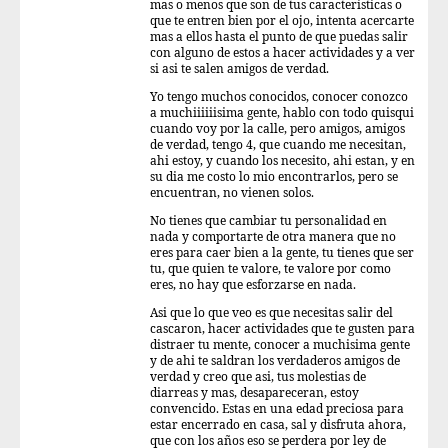
mas o menos que son de tus caracteristicas o
que te entren bien por el ojo, intenta acercarte
mas a ellos hasta el punto de que puedas salir
con alguno de estos a hacer actividades y a ver
si asi te salen amigos de verdad.
Yo tengo muchos conocidos, conocer conozco
a muchiiiiiisima gente, hablo con todo quisqui
cuando voy por la calle, pero amigos, amigos
de verdad, tengo 4, que cuando me necesitan,
ahi estoy, y cuando los necesito, ahi estan, y en
su dia me costo lo mio encontrarlos, pero se
encuentran, no vienen solos.
No tienes que cambiar tu personalidad en
nada y comportarte de otra manera que no
eres para caer bien a la gente, tu tienes que ser
tu, que quien te valore, te valore por como
eres, no hay que esforzarse en nada.
Asi que lo que veo es que necesitas salir del
cascaron, hacer actividades que te gusten para
distraer tu mente, conocer a muchisima gente
y de ahi te saldran los verdaderos amigos de
verdad y creo que asi, tus molestias de
diarreas y mas, desapareceran, estoy
convencido. Estas en una edad preciosa para
estar encerrado en casa, sal y disfruta ahora,
que con los años eso se perdera por ley de