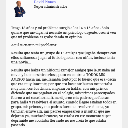
David Pinazo
Superadministrador
Tengo 18 años y mi problema surgió a los 14 o 15 años . Solo
quiero que me digan si necesito un psicologo urgente, osea si ven
que mi problema es grabe dando tu opinion.
Aquí te cuento mi problema:
Resulta que tenía un grupo de 15 amigos que jugaba siempre con
ellos, saliamos a jugar al futbol, quedar con niñas, incluso tenía
una novia…
Resulta que había un niño(mi exmejor amigo) que le gustaba mi
novia y bueno estaba celoso, puso en contra a TODOS MIS
AMIGOS hacía mi, me llamaba tonto(por lo bueno que era) decía
que era muy inocente, por que era bastante bueno me portaba
muy bien con los demas, empezaron hablar con mis primos
diciendo que me pegaban en el colegio, mis primos preocupados
fueron a mi casa(normal), me dijeron mis padres que fueran
para halla y resolviera el asunto, cuando llegue estaban todos en
grupo, mis primos y mis padres fueron a resolver el tema, yo
también estuve allí, mis padres empezaron a insultar que me
dejaran ya, muchas broncas, yo estaba en ese momento super
deprimido me acostaba llorando no me creía lo que estaba
pasando…