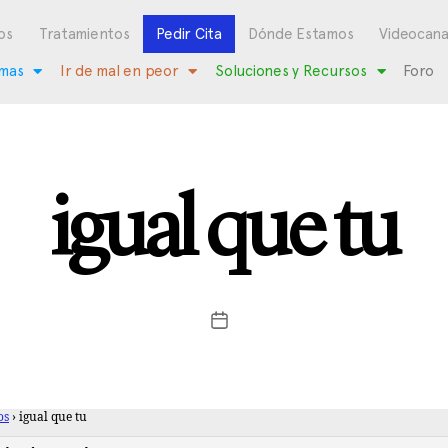
os
Tratamientos
Pedir Cita
Dónde Estamos
Videocana
mas
Ir de mal en peor
Soluciones y Recursos
Foro
igual que tu
os
›
igual que tu