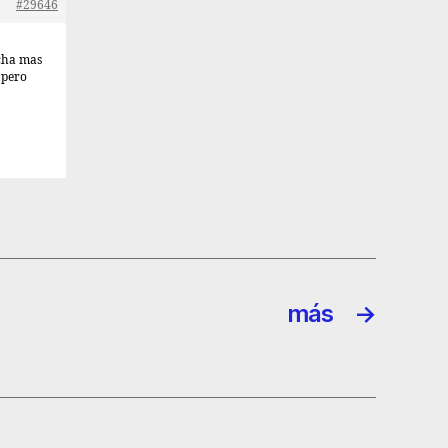
#29646
ucha mas
 pero
más
→