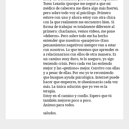
Tomo Lexatin (porque me negué a que mi
médico de cabecera me diera algo más fuerte),
pero sobre todo voy al psicólogo. Primero
estuve con uno y ahora estoy con otra chica
con la que realmente me encuentro bien. Si
forma de trabajar es totalmente diferente al
primero: charlamos, vemos vídeos, me pone
«deberes». Pero sobre todo me ha hecho
entender que nuestros «pasajeros» (Esos
pensamientos negativos) siempre van a estar
con nosotros. Lo que tenemos que aprender es
a relacionarnos con ellos de otra manera. Es
un camino muy duro, te lo aseguro, yo sigo
teniendo crisis. Pero cada vez las entiendo
mejor y las «gestiono» mejor. Convivo con ellas
y a pesar de ellas. Por eso yo te recomiendo
que busques ayuda psicológica. Internet puede
hacer que empeores, te obsesionarás cada vez
más. La única solución que yo veo es la
terapia.
Estoy en el camino y confío. Espero que tú
también mejores poco a poco.
Ánimos para todos.
saludos.