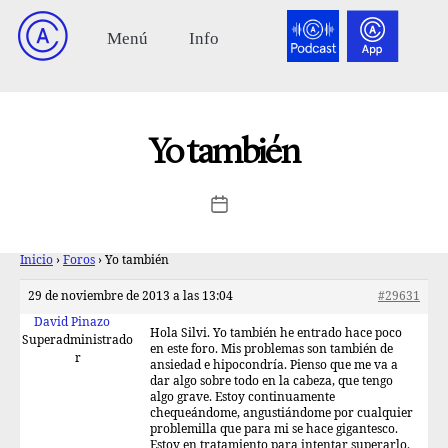
Yo también
Inicio
›
Foros
›
Yo también
29 de noviembre de 2013 a las 13:04
#29631
David Pinazo
Hola Silvi. Yo también he entrado hace poco
Superadministrado
en este foro. Mis problemas son también de
r
ansiedad e hipocondría. Pienso que me va a
dar algo sobre todo en la cabeza, que tengo
algo grave. Estoy continuamente
chequeándome, angustiándome por cualquier
problemilla que para mi se hace gigantesco.
Estoy en tratamiento para intentar superarlo.