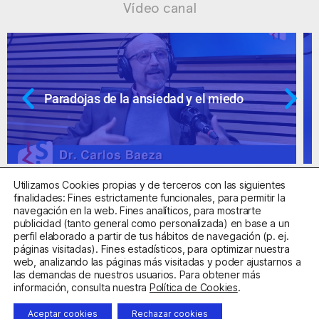
Vídeo canal
Ansiedad: supuestos cuestionables
Utilizamos Cookies propias y de terceros con las siguientes
finalidades: Fines estrictamente funcionales, para permitir la
navegación en la web. Fines analíticos, para mostrarte
publicidad (tanto general como personalizada) en base a un
perfil elaborado a partir de tus hábitos de navegación (p. ej.
Centro Sanitario Autorizado con el código E08737002
páginas visitadas). Fines estadísticos, para optimizar nuestra
web, analizando las páginas más visitadas y poder ajustarnos a
las demandas de nuestros usuarios. Para obtener más
Aviso Legal
Política de Privacidad
Política de Cookies
información, consulta nuestra
Política de Cookies
.
Condiciones Generales de Contratación
Aceptar cookies
Rechazar cookies