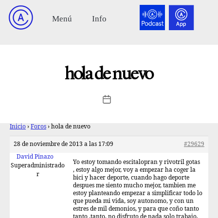
hola de nuevo
Inicio
›
Foros
›
hola de nuevo
28 de noviembre de 2013 a las 17:09
#29629
David Pinazo
Yo estoy tomando escitalopran y rivotril gotas
Superadministrado
, estoy algo mejor, voy a empezar ha coger la
r
bici y hacer deporte, cuando hago deporte
despues me siento mucho mejor, tambien me
estoy planteando empezar a simplificar todo lo
que pueda mi vida, soy autonomo, y con un
estres de mil demonios, y para que coño tanto
tanto ,tanto, no disfruto de nada solo trabajo,