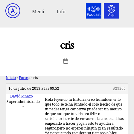
cris
Inicio
›
Foros
›
cris
16 de julio de 2013 a las 09:52
#29266
David Pinazo
Hola leyendo tu historia,creo humildemente
Superadministrado
que todo se te ha juntado,el solo hecho de que
r
tu padre tenga cancer,ya puede ser un motivo
de que aunque tu vida sea feliz o
satisfactoria,se te desencadene la ansiedad,has
empezado a hacer yoga i esto te ayudara
seguro,pero no esperes ningun gran resultado
YA,porque todo requiere su tiempo,yo hice