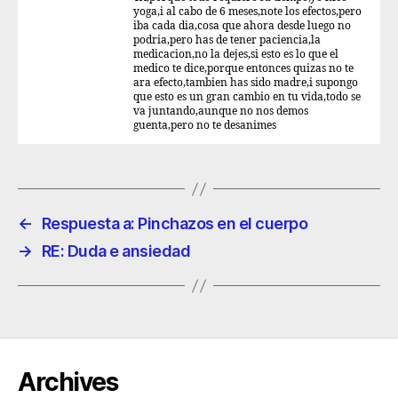
yoga,i al cabo de 6 meses,note los efectos,pero
iba cada dia,cosa que ahora desde luego no
podria,pero has de tener paciencia,la
medicacion,no la dejes,si esto es lo que el
medico te dice,porque entonces quizas no te
ara efecto,tambien has sido madre,i supongo
que esto es un gran cambio en tu vida,todo se
va juntando,aunque no nos demos
guenta,pero no te desanimes
←
Respuesta a: Pinchazos en el cuerpo
→
RE: Duda e ansiedad
Archives