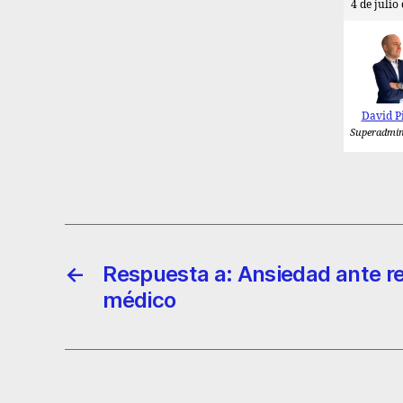
4 de julio
David P
Superadmin
←
Respuesta a: Ansiedad ante r
médico