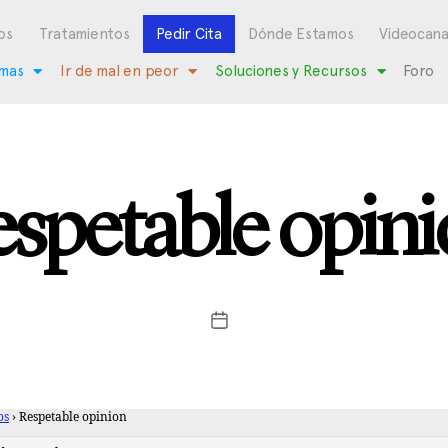
os
Tratamientos
Pedir Cita
Dónde Estamos
Videocana
mas
Ir de mal en peor
Soluciones y Recursos
Foro
spetable opin
os
›
Respetable opinion