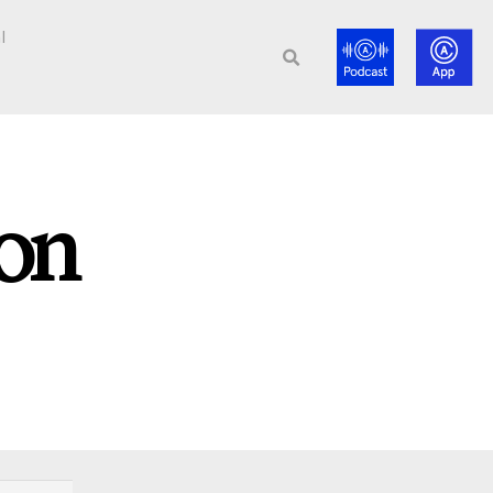
l
ion