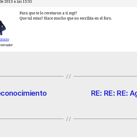
 de 2013 a las 13:35
Para que te lo recetaron a ti mgt?
Que tal estas? Hace mucho que no escribia en el foro.
inazo
istrador
econocimiento
RE: RE: RE: A