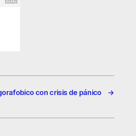
#29239
gorafobico con crisis de pánico
→