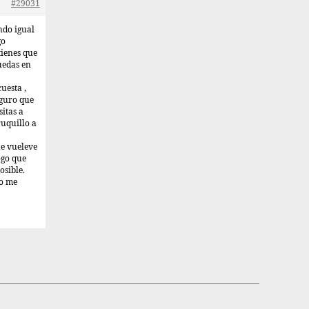
#29031
ando igual
go
tienes que
uedas en
uesta ,
eguro que
itas a
ruquillo a
e vueleve
dogo que
osible.
so me