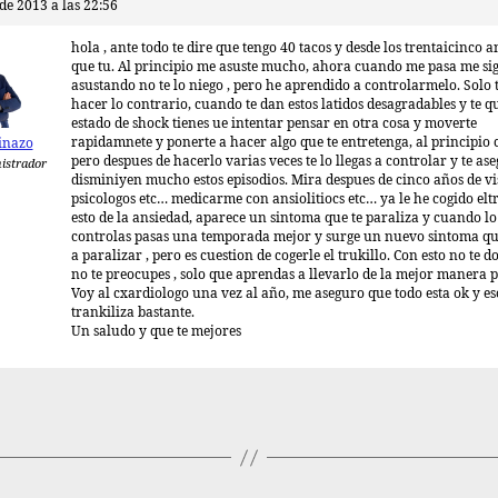
 de 2013 a las 22:56
hola , ante todo te dire que tengo 40 tacos y desde los trentaicinco 
que tu. Al principio me asuste mucho, ahora cuando me pasa me si
asustando no te lo niego , pero he aprendido a controlarmelo. Solo 
hacer lo contrario, cuando te dan estos latidos desagradables y te q
estado de shock tienes ue intentar pensar en otra cosa y moverte
rapidamnete y ponerte a hacer algo que te entretenga, al principio c
inazo
pero despues de hacerlo varias veces te lo llegas a controlar y te as
istrador
disminiyen mucho estos episodios. Mira despues de cinco años de vis
psicologos etc… medicarme con ansiolitiocs etc… ya le he cogido elt
esto de la ansiedad, aparece un sintoma que te paraliza y cuando lo
controlas pasas una temporada mejor y surge un nuevo sintoma qu
a paralizar , pero es cuestion de cogerle el trukillo. Con esto no te 
no te preocupes , solo que aprendas a llevarlo de la mejor manera p
Voy al cxardiologo una vez al año, me aseguro que todo esta ok y e
trankiliza bastante.
Un saludo y que te mejores