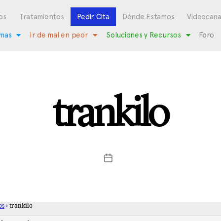
os
Tratamientos
Pedir Cita
Dónde Estamos
Videocana
mas
Ir de mal en peor
Soluciones y Recursos
Foro
trankilo
os
›
trankilo