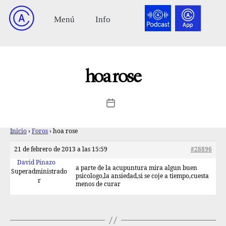
hoa rose
Inicio
›
Foros
›
hoa rose
21 de febrero de 2013 a las 15:59
#28896
David Pinazo
a parte de la acupuntura mira algun buen
Superadministrado
psicologo,la ansiedad,si se coje a tiempo,cuesta
r
menos de curar