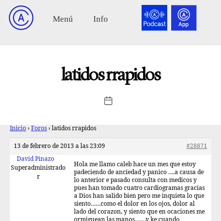
latidos rrapidos
Inicio
›
Foros
›
latidos rrapidos
13 de febrero de 2013 a las 23:09
#28871
David Pinazo
Hola me llamo caleb hace un mes que estoy
Superadministrado
padeciendo de anciedad y panico ….a causa de
r
lo anterior e pasado consulta con medicos y
pues han tomado cuatro cardiogramas gracias
a Dios han salido bien pero me inquieta lo que
siento……como el dolor en los ojos, dolor al
lado del corazon, y siento que en ocaciones me
ormiguean las manos…….y ke cuando