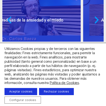
Ansiedad: supuestos cuestionables
Utilizamos Cookies propias y de terceros con las siguientes
finalidades: Fines estrictamente funcionales, para permitir la
navegación en la web. Fines analíticos, para mostrarte
publicidad (tanto general como personalizada) en base a un
perfil elaborado a partir de tus hábitos de navegación (p. ej.
Centro Sanitario Autorizado con el código E08737002
páginas visitadas). Fines estadísticos, para optimizar nuestra
web, analizando las páginas más visitadas y poder ajustarnos a
las demandas de nuestros usuarios. Para obtener más
Aviso Legal
Política de Privacidad
Política de Cookies
información, consulta nuestra
Política de Cookies
.
Condiciones Generales de Contratación
Aceptar cookies
Rechazar cookies
Clínica de la Ansiedad. Teléfonos:
932263020
y
918299392
.
Correo:
info@clinicadeansiedad.com
Configurar cookies