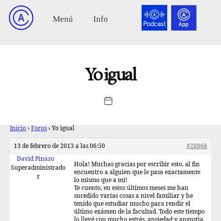
Yo igual
Inicio
›
Foros
›
Yo igual
13 de febrero de 2013 a las 06:50
#28868
David Pinazo
Hola! Muchas gracias por escribir esto, al fin
Superadministrado
encuentro a alguien que le pasa exactamente
r
lo mismo que a mi!
Te cuento, en estos últimos meses me han
sucedido varias cosas a nivel familiar y he
tenido que estudiar mucho para rendir el
último exámen de la facultad. Todo este tiempo
lo llevé con mucho estrés, ansiedad y angustia.