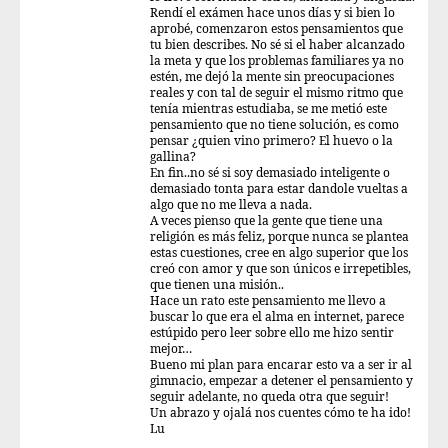
Rendí el exámen hace unos días y si bien lo
aprobé, comenzaron estos pensamientos que
tu bien describes. No sé si el haber alcanzado
la meta y que los problemas familiares ya no
estén, me dejó la mente sin preocupaciones
reales y con tal de seguir el mismo ritmo que
tenía mientras estudiaba, se me metió este
pensamiento que no tiene solución, es como
pensar ¿quien vino primero? El huevo o la
gallina?
En fin..no sé si soy demasiado inteligente o
demasiado tonta para estar dandole vueltas a
algo que no me lleva a nada.
A veces pienso que la gente que tiene una
religión es más feliz, porque nunca se plantea
estas cuestiones, cree en algo superior que los
creó con amor y que son únicos e irrepetibles,
que tienen una misión..
Hace un rato este pensamiento me llevo a
buscar lo que era el alma en internet, parece
estúpido pero leer sobre ello me hizo sentir
mejor…
Bueno mi plan para encarar esto va a ser ir al
gimnacio, empezar a detener el pensamiento y
seguir adelante, no queda otra que seguir!
Un abrazo y ojalá nos cuentes cómo te ha ido!
Lu