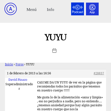
YUYU
Inicio
›
Foros
›
YUYU
1 de febrero de 2013 a las 16:56
#28837
David Pinazo
CASI ME DA UN YUYU de ver en la página que
Superadministrado
recomiendas todos los parásitos que tenemos
r
en nuestro cuerpo !!!!!!
Me gusta lo de la alimentación «sana y limpia»
, eso no perjudica a nadie, pero no entiendo….
¿tenemos ansiedad porque hay algún parásito
en nuestro cuerpo que nos la