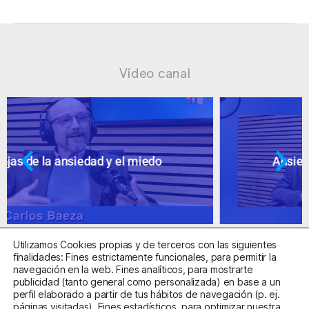
Vídeo canal
Ansiedad: supuestos cuestionables
Utilizamos Cookies propias y de terceros con las siguientes
finalidades: Fines estrictamente funcionales, para permitir la
navegación en la web. Fines analíticos, para mostrarte
publicidad (tanto general como personalizada) en base a un
perfil elaborado a partir de tus hábitos de navegación (p. ej.
Centro Sanitario Autorizado con el código E08737002
páginas visitadas). Fines estadísticos, para optimizar nuestra