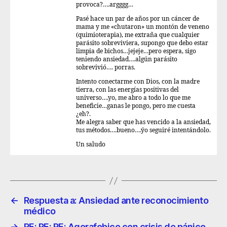
provoca?….argggg…
Pasé hace un par de años por un cáncer de
mama y me «chutaron» un montón de veneno
(quimioterapia), me extraña que cualquier
parásito sobreviviera, supongo que debo estar
limpia de bichos…jejeje…pero espera, sigo
teniendo ansiedad….algún parásito
sobrevivió…. porras.
Intento conectarme con Dios, con la madre
tierra, con las energías positivas del
universo….yo, me abro a todo lo que me
beneficie…ganas le pongo, pero me cuesta
¿eh?.
Me alegra saber que has vencido a la ansiedad,
tus métodos….bueno….ýo seguiré intentándolo.
Un saludo
←
Respuesta a: Ansiedad ante reconocimiento
médico
→
RE: RE: RE: Agorafobico con crisis de pánico