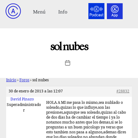
sol nubes
Inicio
›
Foros
›
sol nubes
30 de enero de 2013 a las 12:07
#28832
David Pinazo
HOLA A MI me pasa lo mismo,sea nublado o
Superadministrado
soleado,quizas lo que influye,son las
r
presiones,aqunque sea soleado,quizas al cabo
de dos dias ha de cambiar el tiempo i ya lo
notamos mucho antes que los demas,si se lo
preguntas a un buen psicologo ya veras que
esto tambien nos pasa a algunos,ademas dices
que los dias soleados no abundan donde