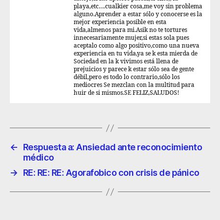
playa,etc….cualkier cosa,me voy sin problema
alguno.Aprender a estar sólo y conocerse es la
mejor experiencia posible en esta
vida,almenos para mi.Asik no te tortures
innecesariamente mujer,si estas sola pues
aceptalo como algo positivo,como una nueva
experiencia en tu vida,ya se k esta mierda de
Sociedad en la k vivimos está llena de
prejuicios y parece k estar sólo sea de gente
débil,pero es todo lo contrario,sólo los
mediocres Se mezclan con la multitud para
huir de si mismos.SE FELIZ,SALUDOS!
←
Respuesta a: Ansiedad ante reconocimiento
médico
→
RE: RE: RE: Agorafobico con crisis de pánico