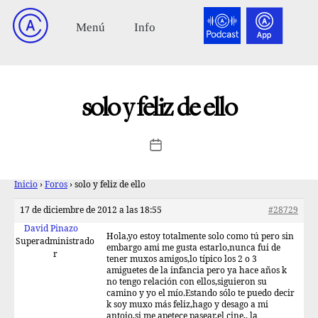
solo y feliz de ello
Inicio
›
Foros
›
solo y feliz de ello
17 de diciembre de 2012 a las 18:55
#28729
David Pinazo
Hola,yo estoy totalmente solo como tú pero sin
Superadministrado
embargo ami me gusta estarlo,nunca fui de
r
tener muxos amigos,lo típico los 2 o 3
amiguetes de la infancia pero ya hace años k
no tengo relación con ellos,siguieron su
camino y yo el mío.Estando sólo te puedo decir
k soy muxo más feliz,hago y desago a mi
antojo,si me apetece pasear,el cine,, la