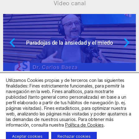
Vídeo canal
 y el miedo
Ansiedad: supuestos cues
Utilizamos Cookies propias y de terceros con las siguientes
finalidades: Fines estrictamente funcionales, para permitir la
navegación en la web. Fines analíticos, para mostrarte
publicidad (tanto general como personalizada) en base a un
perfil elaborado a partir de tus hábitos de navegación (p. ej.
Centro Sanitario Autorizado con el código E08737002
páginas visitadas). Fines estadísticos, para optimizar nuestra
web, analizando las páginas más visitadas y poder ajustarnos a
las demandas de nuestros usuarios. Para obtener más
Aviso Legal
Política de Privacidad
Política de Cookies
información, consulta nuestra
Política de Cookies
.
Condiciones Generales de Contratación
Aceptar cookies
Rechazar cookies