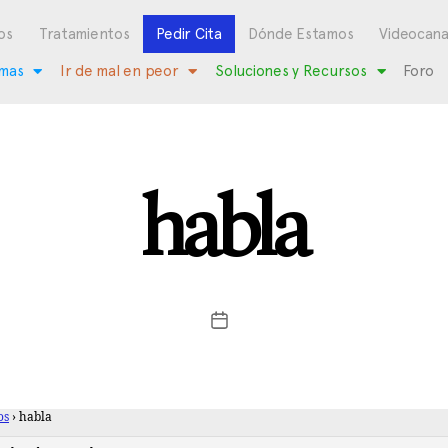
os
Tratamientos
Pedir Cita
Dónde Estamos
Videocana
mas
Ir de mal en peor
Soluciones y Recursos
Foro
habla
os
›
habla