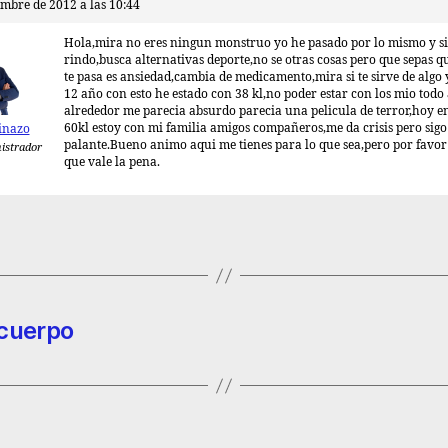
embre de 2012 a las 10:44
Hola,mira no eres ningun monstruo yo he pasado por lo mismo y s
rindo,busca alternativas deporte,no se otras cosas pero que sepas q
te pasa es ansiedad,cambia de medicamento,mira si te sirve de algo 
12 año con esto he estado con 38 kl,no poder estar con los mio todo 
alrededor me parecia absurdo parecia una pelicula de terror,hoy en
60kl estoy con mi familia amigos compañeros,me da crisis pero sigo
inazo
palante.Bueno animo aqui me tienes para lo que sea,pero por favor
istrador
que vale la pena.
 cuerpo