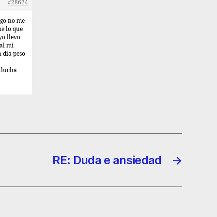
#28624
igo no me
ue lo que
yo llevo
al mi
 dia peso
 lucha
RE: Duda e ansiedad
→