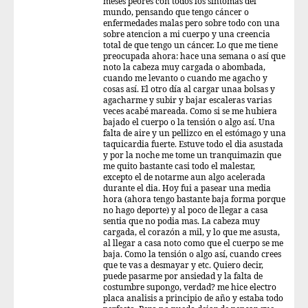
meses peores con todos los sintomas del
mundo, pensando que tengo cáncer o
enfermedades malas pero sobre todo con una
sobre atencion a mi cuerpo y una creencia
total de que tengo un cáncer. Lo que me tiene
preocupada ahora: hace una semana o así que
noto la cabeza muy cargada o abombada,
cuando me levanto o cuando me agacho y
cosas así. El otro día al cargar unaa bolsas y
agacharme y subir y bajar escaleras varias
veces acabé mareada. Como si se me hubiera
bajado el cuerpo o la tensión o algo así. Una
falta de aire y un pellizco en el estómago y una
taquicardia fuerte. Estuve todo el dia asustada
y por la noche me tome un tranquimazin que
me quito bastante casi todo el malestar,
excepto el de notarme aun algo acelerada
durante el dia. Hoy fui a pasear una media
hora (ahora tengo bastante baja forma porque
no hago deporte) y al poco de llegar a casa
sentia que no podia mas. La cabeza muy
cargada, el corazón a mil, y lo que me asusta,
al llegar a casa noto como que el cuerpo se me
baja. Como la tensión o algo así, cuando crees
que te vas a desmayar y etc. Quiero decir,
puede pasarme por ansiedad y la falta de
costumbre supongo, verdad? me hice electro
placa analisis a principio de año y estaba todo