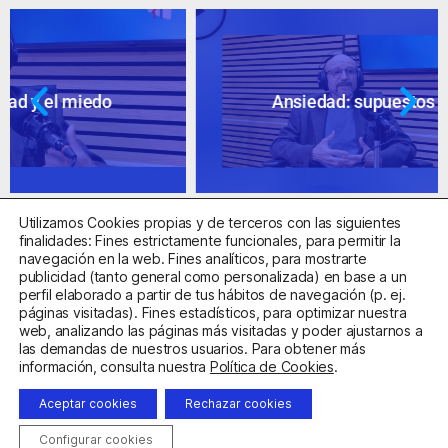
Ansiedad: supuestos cuestionables
Utilizamos Cookies propias y de terceros con las siguientes
finalidades: Fines estrictamente funcionales, para permitir la
navegación en la web. Fines analíticos, para mostrarte
publicidad (tanto general como personalizada) en base a un
perfil elaborado a partir de tus hábitos de navegación (p. ej.
Centro Sanitario Autorizado con el código E08737002
páginas visitadas). Fines estadísticos, para optimizar nuestra
web, analizando las páginas más visitadas y poder ajustarnos a
las demandas de nuestros usuarios. Para obtener más
Aviso Legal
Política de Privacidad
Política de Cookies
información, consulta nuestra
Política de Cookies
.
Condiciones Generales de Contratación
Aceptar cookies
Rechazar cookies
Clínica de la Ansiedad. Teléfonos:
932263020
y
918299392
.
Correo:
info@clinicadeansiedad.com
Configurar cookies