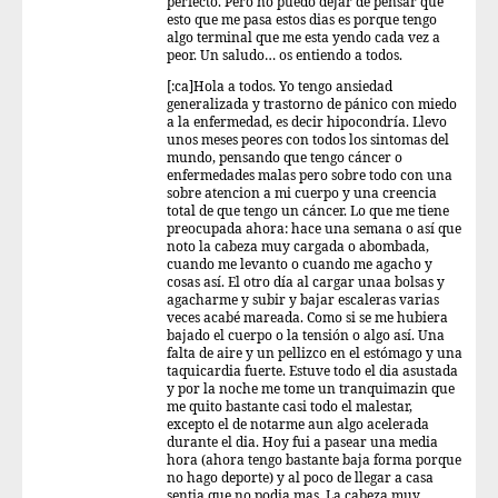
perfecto. Pero no puedo dejar de pensar que
esto que me pasa estos dias es porque tengo
algo terminal que me esta yendo cada vez a
peor. Un saludo… os entiendo a todos.
[:ca]Hola a todos. Yo tengo ansiedad
generalizada y trastorno de pánico con miedo
a la enfermedad, es decir hipocondría. Llevo
unos meses peores con todos los sintomas del
mundo, pensando que tengo cáncer o
enfermedades malas pero sobre todo con una
sobre atencion a mi cuerpo y una creencia
total de que tengo un cáncer. Lo que me tiene
preocupada ahora: hace una semana o así que
noto la cabeza muy cargada o abombada,
cuando me levanto o cuando me agacho y
cosas así. El otro día al cargar unaa bolsas y
agacharme y subir y bajar escaleras varias
veces acabé mareada. Como si se me hubiera
bajado el cuerpo o la tensión o algo así. Una
falta de aire y un pellizco en el estómago y una
taquicardia fuerte. Estuve todo el dia asustada
y por la noche me tome un tranquimazin que
me quito bastante casi todo el malestar,
excepto el de notarme aun algo acelerada
durante el dia. Hoy fui a pasear una media
hora (ahora tengo bastante baja forma porque
no hago deporte) y al poco de llegar a casa
sentia que no podia mas. La cabeza muy