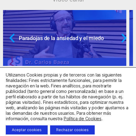
Ansiedad: supuestos cuestionables
Utilizamos Cookies propias y de terceros con las siguientes
finalidades: Fines estrictamente funcionales, para permitir la
navegación en la web. Fines analíticos, para mostrarte
publicidad (tanto general como personalizada) en base a un
perfil elaborado a partir de tus hábitos de navegación (p. ej.
Centro Sanitario Autorizado con el código E08737002
páginas visitadas). Fines estadísticos, para optimizar nuestra
web, analizando las páginas más visitadas y poder ajustarnos a
las demandas de nuestros usuarios. Para obtener más
Aviso Legal
Política de Privacidad
Política de Cookies
información, consulta nuestra
Política de Cookies
.
Condiciones Generales de Contratación
Aceptar cookies
Rechazar cookies
Clínica de la Ansiedad. Teléfonos:
932263020
y
918299392
.