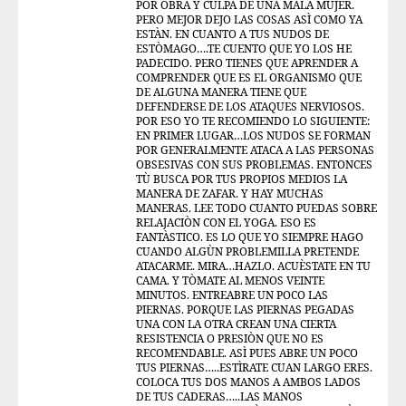
POR OBRA Y CULPA DE UNA MALA MUJER.
PERO MEJOR DEJO LAS COSAS ASÌ COMO YA
ESTÀN. EN CUANTO A TUS NUDOS DE
ESTÒMAGO….TE CUENTO QUE YO LOS HE
PADECIDO. PERO TIENES QUE APRENDER A
COMPRENDER QUE ES EL ORGANISMO QUE
DE ALGUNA MANERA TIENE QUE
DEFENDERSE DE LOS ATAQUES NERVIOSOS.
POR ESO YO TE RECOMIENDO LO SIGUIENTE:
EN PRIMER LUGAR…LOS NUDOS SE FORMAN
POR GENERALMENTE ATACA A LAS PERSONAS
OBSESIVAS CON SUS PROBLEMAS. ENTONCES
TÙ BUSCA POR TUS PROPIOS MEDIOS LA
MANERA DE ZAFAR. Y HAY MUCHAS
MANERAS. LEE TODO CUANTO PUEDAS SOBRE
RELAJACIÒN CON EL YOGA. ESO ES
FANTÀSTICO. ES LO QUE YO SIEMPRE HAGO
CUANDO ALGÙN PROBLEMILLA PRETENDE
ATACARME. MIRA…HAZLO. ACUÈSTATE EN TU
CAMA. Y TÒMATE AL MENOS VEINTE
MINUTOS. ENTREABRE UN POCO LAS
PIERNAS. PORQUE LAS PIERNAS PEGADAS
UNA CON LA OTRA CREAN UNA CIERTA
RESISTENCIA O PRESIÒN QUE NO ES
RECOMENDABLE. ASÌ PUES ABRE UN POCO
TUS PIERNAS…..ESTÌRATE CUAN LARGO ERES.
COLOCA TUS DOS MANOS A AMBOS LADOS
DE TUS CADERAS…..LAS MANOS