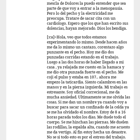
mescla de Dolores la puedo entender que sea
parte de que voy a entrar a la menopausia.
Pero lo del pecho y la electricidad me
preocupa. Tratare de sacar cita con un
cardiologo. Espero que los que han escrito sus
dolencias, hayan mejorado. Dios los bendiga.
[:ca]>Hola, veo que todos estamos
experimentando lo mismo. Desde hacen años
me da lo mismo un cantazo, corentazo algo
punzante en el pecho. Hoy me dio dos
punzadas corridas estando en el trabajo.
Luego a las dos horas de haber llegado a mi
casa , ya relajada me cuesto en la hamaca y
me dio otra punzada fuerte en el pecho. Me
coji el pulso y estaba en 107.. ahora me
empezo la taticardia. Siento calambres en las
manos y en la pierna izquierda. Mi trabajo es
estresante. Soy oficial correcional, me da
mucha ansiedad. Ultimamente se me olvida las
cosas. Si me dan un nombre ya cuando voy a
buscar para sacar un confinado de la celda ya
se me ha olvidado el nombre. Estoy de 8 a 16
horas parada todos los dias. Me duele todo el
cuerpo. Se me hinchan las piernas. Me duelen
las rodillas, la espalda alta, cuando me acuesto
me da vertigo. Al fin estoy hecha un desastre.
No se si todo esto es por el estress del trabajo.