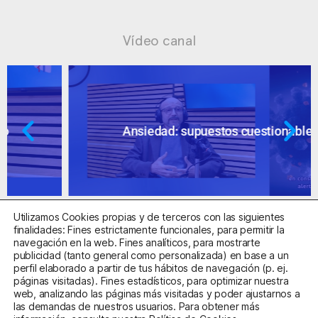
Vídeo canal
Ansiedad: supuestos cuestionables
Utilizamos Cookies propias y de terceros con las siguientes
finalidades: Fines estrictamente funcionales, para permitir la
navegación en la web. Fines analíticos, para mostrarte
publicidad (tanto general como personalizada) en base a un
perfil elaborado a partir de tus hábitos de navegación (p. ej.
Centro Sanitario Autorizado con el código E08737002
páginas visitadas). Fines estadísticos, para optimizar nuestra
web, analizando las páginas más visitadas y poder ajustarnos a
las demandas de nuestros usuarios. Para obtener más
Aviso Legal
Política de Privacidad
Política de Cookies