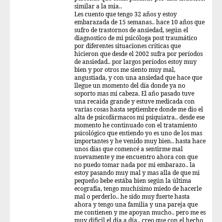
similar a la mia..
Les cuento que tengo 32 años y estoy
embarazada de 15 semanas.. hace 10 años que
sufro de trastornos de ansiedad, según el
diagnostico de mi psicóloga post traumático
por diferentes situaciones críticas que
hicieron que desde el 2002 sufra por períodos
de ansiedad.. por largos períodos estoy muy
bien y por otros me siento muy mal,
angustiada, y con una ansiedad que hace que
llegue un momento del día donde ya no
soporto mas mi cabeza. El año pasado tuve
una recaida grande y estuve medicada con
varias cosas hasta septiembre donde me dio el
alta de psicofármacos mi psiquiatra.. desde ese
momento he continuado con el tratamiento
psicológico que entiendo yo es uno de los mas
importantes y he venido muy bien.. hasta hace
unos días que comencé a sentirme mal
nuevamente y me encuentro ahora con que
no puedo tomar nada por mi embarazo.. la
estoy pasando muy mal y mas alla de que mi
pequeño bebe estába bien según la última
ecografía, tengo muchísimo miedo de hacerle
mal o perderlo.. he sido muy fuerte hasta
ahora y tengo una familia y una pareja que
me contienen y me apoyan mucho.. pero me es
muy dificil el día a día.. creo que con el hecho