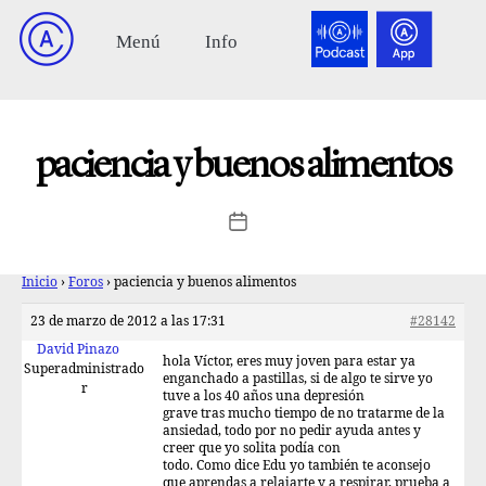
paciencia y buenos alimentos
Inicio
›
Foros
›
paciencia y buenos alimentos
23 de marzo de 2012 a las 17:31
#28142
David Pinazo
hola Víctor, eres muy joven para estar ya
Superadministrado
enganchado a pastillas, si de algo te sirve yo
r
tuve a los 40 años una depresión
grave tras mucho tiempo de no tratarme de la
ansiedad, todo por no pedir ayuda antes y
creer que yo solita podía con
todo. Como dice Edu yo también te aconsejo
que aprendas a relajarte y a respirar, prueba a