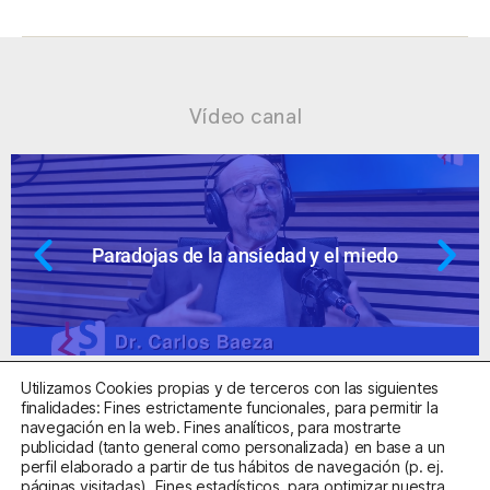
Vídeo canal
ojas de la ansiedad y el miedo
Ansied
Utilizamos Cookies propias y de terceros con las siguientes
finalidades: Fines estrictamente funcionales, para permitir la
navegación en la web. Fines analíticos, para mostrarte
publicidad (tanto general como personalizada) en base a un
perfil elaborado a partir de tus hábitos de navegación (p. ej.
Centro Sanitario Autorizado con el código E08737002
páginas visitadas). Fines estadísticos, para optimizar nuestra