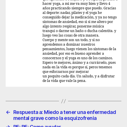
hacer yoga, a mi me va muy bien y llevo 4
años practicando siempre que puedo. Gracias
al deporte: nadar, pilates y el yoga he
conseguido dejar la medicación, y ya no tengo
síntomas de ansiedad, eso si si me altero por
algo intento respirar, ponerme música
tranqui o darme un baño o ducha calentita. y
luego veo las cosas de otra manera.
Cuerpo y mente son un todo, y si no
aprendemos a dominar nuestros
pensamientos, luego vienen los síntomas de la
ansiedad, por eso es bueno aprender a
conocernos y el yoga es uno de los caminos.
Espero te mejores, ánimo y a currárselo, pues
nada en la vida es porque sí, peros tenemos
que esforzarnos por mejorar
un poquito cada día. Un saludo, y a disfrutar
de la vida que vale la pena.
←
Respuesta a: Miedo a tener una enfermedad
mental grave como la esquizofrenia
→
RE: RE: Como ayudar