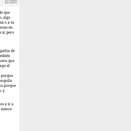
#27809
do que
o, algo
má o a su
ensas en
 sí, pero
mpañia de
ambién
nueva que
ngo el
, porque
ranquila
os porque
, y
os a ir a
o menos