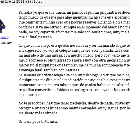
iembre de 2011 a las 15:25
Pensaba yo que era la única, mi pánico segun mi psiquiatra es debi
tengo miedo de que me pase algo mientras mi hija me está esperand
que realmente mi hija creo que podría resolver diciendo a otra ma
profesora si yo me retraso, aunque en el momento del ataque no pi
nada, no soy capaz de afrontar que sólo son sensaciones, muy malas
que al final pasaran.
inazo
istrador
Lo que yo me niego es a quedarme en casa y ser mi marido el que se
encargue sólo, yo voy al colegio aunque sea acompañada, de la co
mi marido o de una amiga, con mucho miedo, pero voy…(ésto me t
me lo aconsejó el psiquiatra) Yo ahora estoy con otra medicación 
me recetó el psiquiatra que también me da mucha somnolencia y te
estomago fatal, también con nauseas.
La semana que viene tengo cita con un psicologo, a ver que me dice
el psiquiatra me dijo que la medicación me ayudaría a estar más t
momentaneamente pero mis ataques de pánico había que trabajarl
se podían convertir en fobias a otros lugares, como ya me ha pasado
terminar peor.
No te preocupes, hay que tener paciencia, dentro de nada, volverem
recoger a nuestros hijos como mamis normales, estoy segura, por l
me siento más animada.
Un beso para ti Mónica.