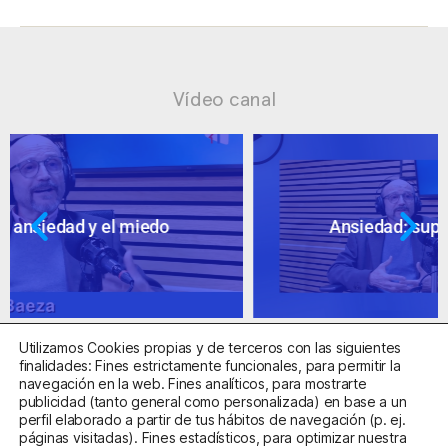
Vídeo canal
Ansiedad: supuestos cuestionables
Utilizamos Cookies propias y de terceros con las siguientes
finalidades: Fines estrictamente funcionales, para permitir la
navegación en la web. Fines analíticos, para mostrarte
publicidad (tanto general como personalizada) en base a un
perfil elaborado a partir de tus hábitos de navegación (p. ej.
Centro Sanitario Autorizado con el código E08737002
páginas visitadas). Fines estadísticos, para optimizar nuestra