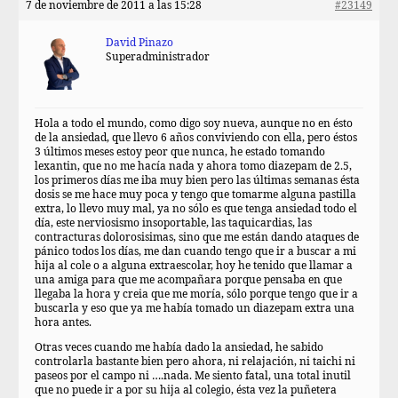
7 de noviembre de 2011 a las 15:28
#23149
David Pinazo
Superadministrador
Hola a todo el mundo, como digo soy nueva, aunque no en ésto
de la ansiedad, que llevo 6 años conviviendo con ella, pero éstos
3 últimos meses estoy peor que nunca, he estado tomando
lexantin, que no me hacía nada y ahora tomo diazepam de 2.5,
los primeros días me iba muy bien pero las últimas semanas ésta
dosis se me hace muy poca y tengo que tomarme alguna pastilla
extra, lo llevo muy mal, ya no sólo es que tenga ansiedad todo el
día, este nerviosismo insoportable, las taquicardias, las
contracturas dolorosisimas, sino que me están dando ataques de
pánico todos los días, me dan cuando tengo que ir a buscar a mi
hija al cole o a alguna extraescolar, hoy he tenido que llamar a
una amiga para que me acompañara porque pensaba en que
llegaba la hora y creia que me moría, sólo porque tengo que ir a
buscarla y eso que ya me había tomado un diazepam extra una
hora antes.
Otras veces cuando me había dado la ansiedad, he sabido
controlarla bastante bien pero ahora, ni relajación, ni taichi ni
paseos por el campo ni ….nada. Me siento fatal, una total inutil
que no puede ir a por su hija al colegio, ésta vez la puñetera