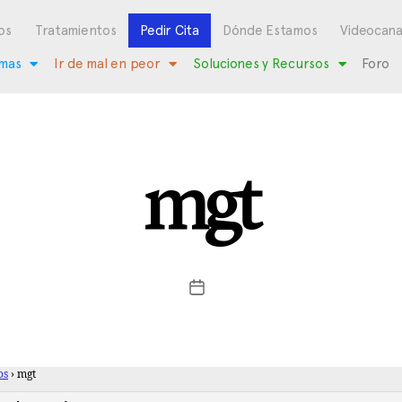
os
Tratamientos
Pedir Cita
Dónde Estamos
Videocana
mas
Ir de mal en peor
Soluciones y Recursos
Foro
mgt
os
›
mgt