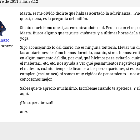
re de 2011 a las 23:12
Marta, se me olvidó decirte que habías acertado la adivinanza… Pu
que sí, nena, es la pregunta del millón.
Siento muchísimo que sigas encontrándote mal. Prueba con el depo
Marta. Busca alguno que te guste, quémate, y a últimas horas de la 
yoga.
inazo
istrador
Sigo aconsejando lo del diario, no es ninguna tontería. Llevar un d
las anotaciones de cómo hemos dormido, cuánto, si nos hemos sent
en algún momento del día, por qué, qué hicimos para evitarlo, cuá
el malestar… etc. etc, nos ayuda a ver qué pensamientos negativos 
el malestar, cuánto tiempo dedicamos a las preocupaciones, si éstas 
cumplen (casi nunca), si somos muy rígidos de pensamiento… nos 
conocernos mejor.
Sabes que te aprecio muchísimo. Escríbeme cuando te apetezca. Y sí,
aquí.
¡Un super abrazo!!
anA.