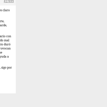
#27699
es claro
rte,
tarde,
iario con
ido mal
nto duró
provocan
se
ayuda a
 sigo por