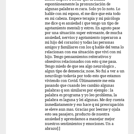
espontáneamente la pronunciación de
algunas palabras es rara. Solo yo lo noto. Lo
hable con mi esposo, el me dice que esta todo
en mi cabeza. Empece terapia y mi psicóloga
me dice q es ansiedad ( que tengo un tipo de
agotamiento mental) y estres. En agosto pase
por una situación super estresante, de mucha
ansiedad, nervios y agotamiento (operaron a
mi hijo del corazón) y todas las personas
amigos y familiares con los q hable del tema lo
relacionan con esa situación que vivi con mi
hijo. Tengo pensamientos reiterativos y
obsesivos relacionados con esto q me pasa.
Tengo miedo de que sea algo neurologico ,
algun tipo de demencia; nose. No fui a ver a un
neurólogo todavía por todo esto que estamos
viviendo con Covid. Últimamente me esta
pasando que cuando leo cambio algunas
palabras q son similares por ejemplo : la
palabra es programa y yo leo problema, la
palabra es laguna y lei algunas. Me doy cuenta
inmediatamente y eso hace q mi preocupación
se eleve aun mas. Gracias por leerme y ojala
esto sea pasajero, producto de nuestra
ansiedad y aprendamos a manejar mejor
nuestros sentimientos y emociones. Un a
abrazo[:]