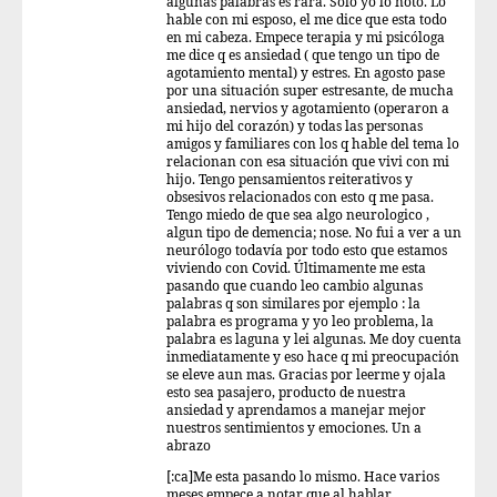
algunas palabras es rara. Solo yo lo noto. Lo
hable con mi esposo, el me dice que esta todo
en mi cabeza. Empece terapia y mi psicóloga
me dice q es ansiedad ( que tengo un tipo de
agotamiento mental) y estres. En agosto pase
por una situación super estresante, de mucha
ansiedad, nervios y agotamiento (operaron a
mi hijo del corazón) y todas las personas
amigos y familiares con los q hable del tema lo
relacionan con esa situación que vivi con mi
hijo. Tengo pensamientos reiterativos y
obsesivos relacionados con esto q me pasa.
Tengo miedo de que sea algo neurologico ,
algun tipo de demencia; nose. No fui a ver a un
neurólogo todavía por todo esto que estamos
viviendo con Covid. Últimamente me esta
pasando que cuando leo cambio algunas
palabras q son similares por ejemplo : la
palabra es programa y yo leo problema, la
palabra es laguna y lei algunas. Me doy cuenta
inmediatamente y eso hace q mi preocupación
se eleve aun mas. Gracias por leerme y ojala
esto sea pasajero, producto de nuestra
ansiedad y aprendamos a manejar mejor
nuestros sentimientos y emociones. Un a
abrazo
[:ca]Me esta pasando lo mismo. Hace varios
meses empece a notar que al hablar