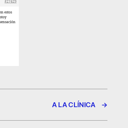
#27429
en estos
estoy
 sensación
A LA CLÍNICA
→