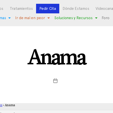
os
Tratamientos
Pedir Cita
Dónde Estamos
Videocana
mas
Ir de mal en peor
Soluciones y Recursos
Foro
Anama
os
›
Anama