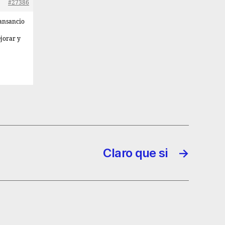
#27386
cansancio
jorar y
Claro que si
→