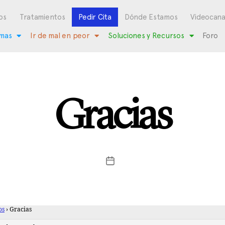
os
Tratamientos
Pedir Cita
Dónde Estamos
Videocana
mas
Ir de mal en peor
Soluciones y Recursos
Foro
Gracias
os
›
Gracias