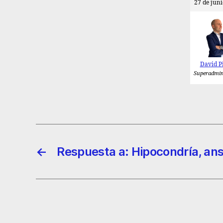
27 de juni
David P
Superadmin
←
Respuesta a: Hipocondría, an