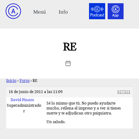
RE
Inicio
›
Foros
›
RE
16 de junio de 2011 a las 11:09
#27323
David Pinazo
Sé lo mismo que tú. No puedo ayudarte
Superadministrado
mucho, rellena el impreso y a ver si tienes
r
suerte y te adjudican otro psiquiatra.
Un saludo.