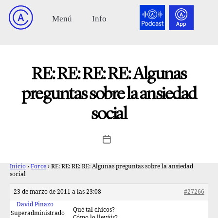
RE: RE: RE: RE: Algunas
preguntas sobre la ansiedad
social
Inicio
›
Foros
›
RE: RE: RE: RE: Algunas preguntas sobre la ansiedad
social
23 de marzo de 2011 a las 23:08
#27266
David Pinazo
Qué tal chicos?
Superadministrado
Cómo lo lleváis?