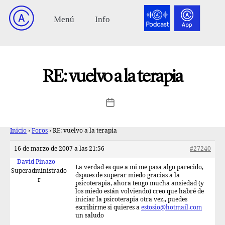
RE: vuelvo a la terapia
Inicio
›
Foros
›
RE: vuelvo a la terapia
16 de marzo de 2007 a las 21:56
#27240
David Pinazo
La verdad es que a mi me pasa algo parecido,
Superadministrado
dspues de superar miedo gracias a la
r
psicoterapia, ahora tengo mucha ansiedad (y
los miedo están volviendo) creo que habré de
iniciar la psicoterapia otra vez,, puedes
escribirme si quieres a
estosio@hotmail.com
un saludo