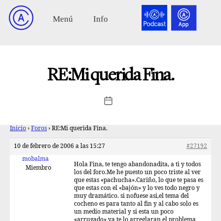
RE:Mi querida Fina.
Inicio
›
Foros
›
RE:Mi querida Fina.
10 de febrero de 2006 a las 15:27
#27192
mobalma
Hola Fina, te tengo abandonadita, a ti y todos
Miembro
los del foro.Me he puesto un poco triste al ver
que estas «pachucha».Cariño, lo que te pasa es
que estas con el «bajón» y lo ves todo negro y
muy dramático. si nofuese asi,el tema del
cocheno es para tanto al fin y al cabo solo es
un medio material y si esta un poco
«arrugado» ya te lo arreglaran el problema