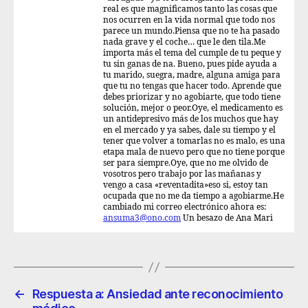
real es que magnificamos tanto las cosas que
nos ocurren en la vida normal que todo nos
parece un mundo.Piensa que no te ha pasado
nada grave y el coche… que le den tila.Me
importa más el tema del cumple de tu peque y
tu sin ganas de na. Bueno, pues pide ayuda a
tu marido, suegra, madre, alguna amiga para
que tu no tengas que hacer todo. Aprende que
debes priorizar y no agobiarte, que todo tiene
solución, mejor o peor.Oye, el medicamento es
un antidepresivo más de los muchos que hay
en el mercado y ya sabes, dale su tiempo y el
tener que volver a tomarlas no es malo, es una
etapa mala de nuevo pero que no tiene porque
ser para siempre.Oye, que no me olvido de
vosotros pero trabajo por las mañanas y
vengo a casa «reventadita»eso si, estoy tan
ocupada que no me da tiempo a agobiarme.He
cambiado mi correo electrónico ahora es:
ansuma3@ono.com
Un besazo de Ana Mari
←
Respuesta a: Ansiedad ante reconocimiento