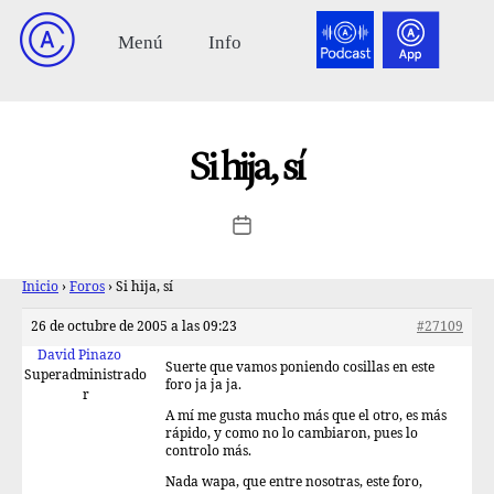
Si hija, sí
Inicio
›
Foros
›
Si hija, sí
26 de octubre de 2005 a las 09:23
#27109
David Pinazo
Suerte que vamos poniendo cosillas en este
Superadministrado
foro ja ja ja.
r
A mí me gusta mucho más que el otro, es más
rápido, y como no lo cambiaron, pues lo
controlo más.
Nada wapa, que entre nosotras, este foro,