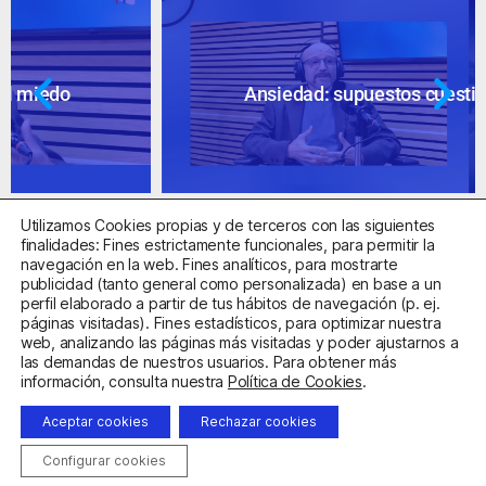
Ansiedad: supuestos cuestionables
Utilizamos Cookies propias y de terceros con las siguientes
finalidades: Fines estrictamente funcionales, para permitir la
navegación en la web. Fines analíticos, para mostrarte
publicidad (tanto general como personalizada) en base a un
perfil elaborado a partir de tus hábitos de navegación (p. ej.
Centro Sanitario Autorizado con el código E08737002
páginas visitadas). Fines estadísticos, para optimizar nuestra
web, analizando las páginas más visitadas y poder ajustarnos a
las demandas de nuestros usuarios. Para obtener más
Aviso Legal
Política de Privacidad
Política de Cookies
información, consulta nuestra
Política de Cookies
.
Condiciones Generales de Contratación
Aceptar cookies
Rechazar cookies
Clínica de la Ansiedad. Teléfonos:
932263020
y
918299392
.
Correo:
info@clinicadeansiedad.com
Configurar cookies