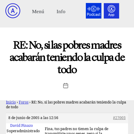
RE: No, si las pobres madres
acabarán teniendo la culpa de
todo
Inicio
›
Foros
›
RE: No, si las pobres madres acabarán teniendo la culpa
de todo
8 de junio de 2005 a las 12:56
#27003
David Pinazo
Fina, tus padres no tienen la culpa de
Superadministrado
transmitirte unos genes, pero sí la