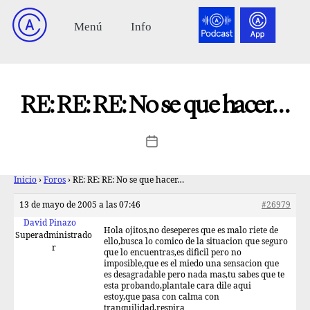
RE: RE: RE: No se que hacer…
Inicio
›
Foros
›
RE: RE: RE: No se que hacer…
13 de mayo de 2005 a las 07:46
#26979
David Pinazo
Hola ojitos,no deseperes que es malo riete de
Superadministrado
ello,busca lo comico de la situacion que seguro
r
que lo encuentras,es dificil pero no
imposible,que es el miedo una sensacion que
es desagradable pero nada mas,tu sabes que te
esta probando,plantale cara dile aqui
estoy,que pasa con calma con
tranquilidad,respira