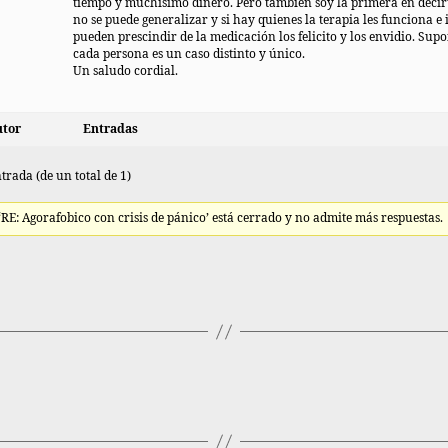
tiempo y muchísimo dinero. Pero también soy la primera en decir
no se puede generalizar y si hay quienes la terapia les funciona e 
pueden prescindir de la medicación los felicito y los envidio. Sup
cada persona es un caso distinto y único.
Un saludo cordial.
tor
Entradas
trada (de un total de 1)
 ‘RE: Agorafobico con crisis de pánico’ está cerrado y no admite más respuestas.