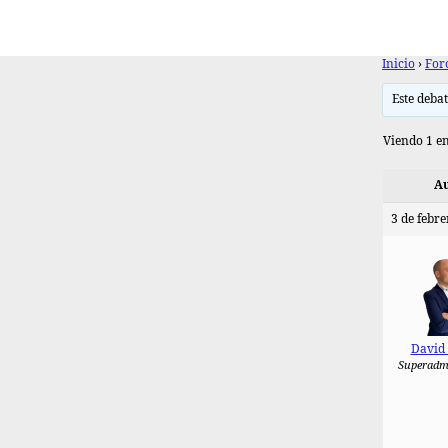
Inicio
›
For
Este debat
Viendo 1 en
Au
3 de febre
David
Superadm