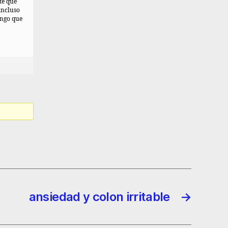
te que
incluso
ongo que
ansiedad y colon irritable
→