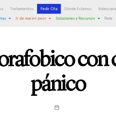
os
Tratamientos
Pedir Cita
Dónde Estamos
Videocana
mas
Ir de mal en peor
Soluciones y Recursos
Foro
rafobico con c
pánico