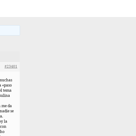
#23401
 muchas
a «paso
el tema
sulina
a me da
 nadie se
a.
oy la
 con
cho