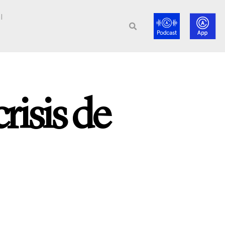
l
risis de