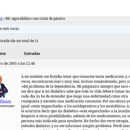
os
›
RE: Agorafobico con crisis de pánico
e está vacío.
trada (de un total de 1)
tor
Entradas
ro de 2005 a las 12:40
A mi también me fastidia tener que tomarme tanta medicación y,
veces, encontrarme mal o muy mal, incluso tomándomela, pero y
«del problema de la dependencia. Mi psiquiatra siempre que saco 
me dice que si un diabetico sabe que toda su vida deberá tomar in
cada dia yo he de entender que tengo una enfermedad como otra
 Pinazo
cualquiera y necesito una medicación constante. Por eso ahora y
inistrador
igual «estar enganchada» a los antidepresivos y los ansiolíticos. A
le ocurriria decir que un diabetico «está enganchado» a la insulin
Respecto a otras possibilidades, además de los medicamentos, no s
persona más indicada para ayudarte. He hecho dos veces terapia,
métodos distintos, y no me solucionó ningún problema. Perdí mu