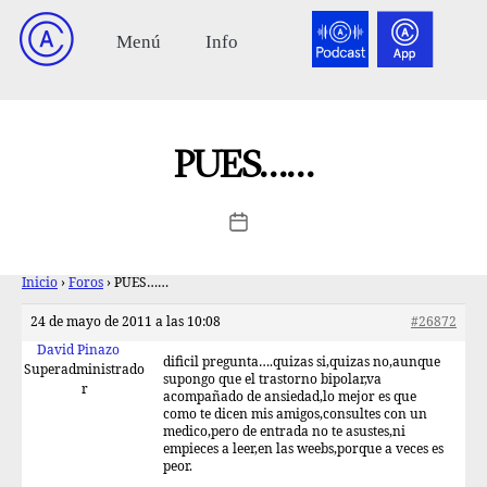
PUES……
Inicio
›
Foros
›
PUES……
24 de mayo de 2011 a las 10:08
#26872
David Pinazo
dificil pregunta….quizas si,quizas no,aunque
Superadministrado
supongo que el trastorno bipolar,va
r
acompañado de ansiedad,lo mejor es que
como te dicen mis amigos,consultes con un
medico,pero de entrada no te asustes,ni
empieces a leer,en las weebs,porque a veces es
peor.