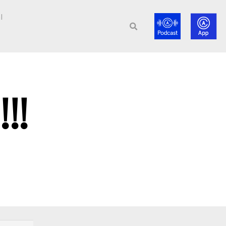
l
!!!