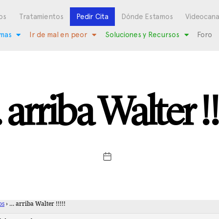
os
Tratamientos
Pedir Cita
Dónde Estamos
Videocana
mas
Ir de mal en peor
Soluciones y Recursos
Foro
arriba Walter !!
os
›
… arriba Walter !!!!!