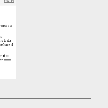
#26719
 espera a
as
no le des
se hace el
 ti !!!
n !!!!!!!