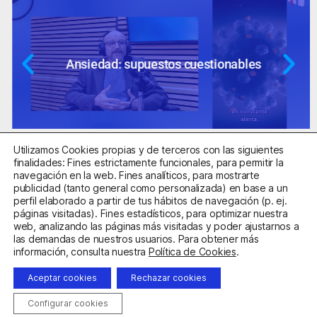
Ansiedad: supuestos cuestionables
Utilizamos Cookies propias y de terceros con las siguientes
finalidades: Fines estrictamente funcionales, para permitir la
navegación en la web. Fines analíticos, para mostrarte
publicidad (tanto general como personalizada) en base a un
perfil elaborado a partir de tus hábitos de navegación (p. ej.
Centro Sanitario Autorizado con el código E08737002
páginas visitadas). Fines estadísticos, para optimizar nuestra
web, analizando las páginas más visitadas y poder ajustarnos a
las demandas de nuestros usuarios. Para obtener más
Aviso Legal
Política de Privacidad
Política de Cookies
información, consulta nuestra
Política de Cookies
.
Condiciones Generales de Contratación
Aceptar cookies
Rechazar cookies
Clínica de la Ansiedad. Teléfonos:
932263020
y
918299392
.
Correo:
info@clinicadeansiedad.com
Configurar cookies