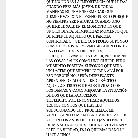
QUE NO LE DAS LA IMPORTANCIA QUE LE DAS
CUANDO ERES MÁS JOVEN. DE TODAS
MANERAS ES UNA ENFERMEDAD QUE
SIEMPRE VAS CON EL FRENO PUESTO PORQUÉ
NO SIEMPRE SER NATURAL CUANDO UNO
QUIERE TE SALE EN EL MOMENTO EN QUE
UNO LO DESEA, SIEMPRE HAY MOMENTO QUE
DE REPENTE AQUELLO QUE PARECÍA
CONTROLADO …SE DESCONTROLA (SUPONGO
COMO A TODOS, PERO PARA ALGUIEN CON FS
LAS COSAS SE VEN DIFERENTES).
PERO QUE LE VAMOS HA HACER, NO SIEMPRE
LAS COSAS SALEN COMO UNO QUIERE. PERO
ME SIENTO POSITIVA. SUPONGO QUE SERÁ
UN LASTRE QUE SIEMPRE ESTARÁ ALLÍ POR
ESO PORQUÉ NO, SERÍA INTERESANTE
APRENDER DE ALGUN LIBRO PRÁCTICO
AQUELLOS TRUCOS DE ASERTIVIDAD CON
LOS DEMÁS, Y COMO MEJORAR LA SITUACIÓN
DE LOS QUE LA PADECEMOS.
TE FELICITO POR ENCONTRAR AQUELLOS
TRUCOS CON LOS QUE HAS IDO
SOLUCIONANDO TUS PROBLEMAS. ME
PARECE GENIAL! ME ALEGRO MUCHO POR TI!
YO CON LOS AÑOS HE IDO DEJANDO PARTE
DE MIS SUEÑOS QUE SE QUE NO VOLVERÁN Y
ESTO, LA VERDAD, ES LO QUE MÁS DAÑO LE
HACE A UNO!